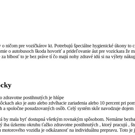
o ničom pre vozičkárov kt. Potrebujú špeciálne hygienické úkony to c
omie o autobusoch škoda hovoriť a prideľovanie áut pre vozickara že m
za blbosť to je bez práve tí čo majú nohy zdravé idú si na výlety nák
ôcky
 zdravotne postihnutých je hlúpe
kach ako je auto alebo zdvíhacie zariadenia alebo 10 percent pri po
h a spoločne posudzovaných osôb. Celý systém skôr navodzuje dojem 
 ktorá by mala byť dostupná všetkým rovnakým spôsobom. Nemáme bezba
 iba úzkemu okruhu ťažko zdravotne postihnutých , ktorý pracujú , št
torového vozidla je odkázanosť na individuálnu prepravu. Toto je je