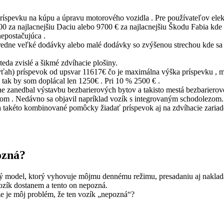
ríspevku na kúpu a úpravu motorového vozidla . Pre používateľov elekt
0 za najlacnejšiu Daciu alebo 9700 € za najlacnejšiu Škodu Fabia kde
nepostačujúca .
tredne veľké dodávky alebo malé dodávky so zvýšenou strechou kde sa 
eda zvislé a šikmé zdvíhacie plošiny.
výťah) príspevok od upsvar 11617€ čo je maximálna výška príspevku ,
 tak by som doplácal len 1250€ . Pri 10 % 2500 € .
lne zanedbal výstavbu bezbarierových bytov a takisto mestá bezbarierov
. Nedávno sa objavil napríklad vozík s integrovaným schodolezom. P
na takéto kombinované pomôcky žiadať príspevok aj na zdvíhacie zariade
ozná?
ý model, ktorý vyhovuje môjmu dennému režimu, presadaniu aj naklada
ozík dostanem a tento on nepozná.
 že je môj problém, že ten vozík „nepozná“?