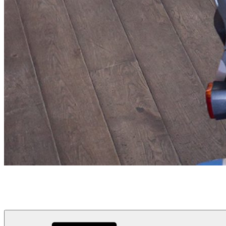
Medzery
alebo s čím musíme pohnúť