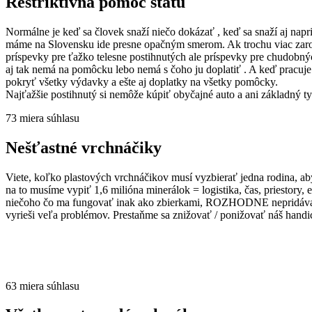
Reštriktívna pomoc štátu
Normálne je keď sa človek snaží niečo dokázať , keď sa snaží aj napr
máme na Slovensku ide presne opačným smerom. Ak trochu viac zarobí
príspevky pre ťažko telesne postihnutých ale príspevky pre chudobný
aj tak nemá na pomôcku lebo nemá s čoho ju doplatiť . A keď pracuje 
pokryť všetky výdavky a ešte aj doplatky na všetky pomôcky.
Najťažšie postihnutý si nemôže kúpiť obyčajné auto a ani základný ty
73
miera súhlasu
Nešťastné vrchnáčiky
Viete, koľko plastových vrchnáčikov musí vyzbierať jedna rodina, ab
na to musíme vypiť 1,6 milióna minerálok = logistika, čas, priestory
niečoho čo ma fungovať inak ako zbierkami, ROZHODNE nepridáva k d
vyrieši veľa problémov. Prestaňme sa znižovať / ponižovať náš handi
63
miera súhlasu