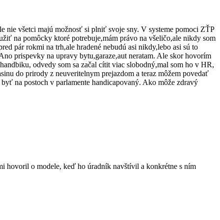
le nie všetci majú možnosť si plniť svoje sny. V systeme pomoci ZŤP
užiť na pomôcky ktoré potrebuje,mám právo na všeličo,ale nikdy som
red pár rokmi na trh,ale hradené nebudú asi nikdy,lebo asi sú to
 Ano prispevky na upravy bytu,garaze,aut neratam. Ale skor hovorím
handbiku, odvedy som sa začal cítit viac slobodný,mal som ho v HR,
asinu do prirody z neuveritelnym prejazdom a teraz môžem povedať
li byť na postoch v parlamente handicapovaný. Ako môže zdravý
i hovoril o modele, keď ho úradník navštívil a konkrétne s ním