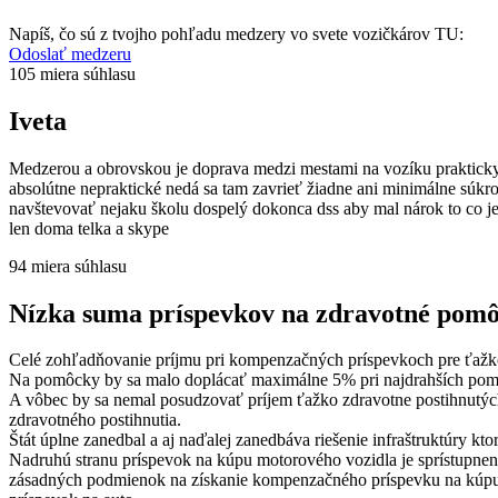
Napíš, čo sú z tvojho pohľadu medzery vo svete vozičkárov TU:
Odoslať medzeru
105
miera súhlasu
Iveta
Medzerou a obrovskou je doprava medzi mestami na vozíku prakticky 
absolútne nepraktické nedá sa tam zavrieť žiadne ani minimálne súkr
navštevovať nejaku školu dospelý dokonca dss aby mal nárok to co je 
len doma telka a skype
94
miera súhlasu
Nízka suma príspevkov na zdravotné pom
Celé zohľadňovanie príjmu pri kompenzačných príspevkoch pre ťažko
Na pomôcky by sa malo doplácať maximálne 5% pri najdrahších pomôc
A vôbec by sa nemal posudzovať príjem ťažko zdravotne postihnutýc
zdravotného postihnutia.
Štát úplne zanedbal a aj naďalej zanedbáva riešenie infraštruktúry
Nadruhú stranu príspevok na kúpu motorového vozidla je sprístupnený
zásadných podmienok na získanie kompenzačného príspevku na kúpu mo