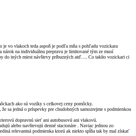
o je vo vlakoch teda aspoň je podľa mňa s pohľadu vozickara
a nárok na individuálnu prepravu je limitované tým ze musí
upy do iných miest návštevy príbuzných atď…. Co takíto vozickari ci
môckach ako sú vozíky s celkovej ceny pomôcky.
, že sa jedná o príspevky pre chudobných samozrejme s podmienkou
rierovú dopravnú sieť ani autobusovú ani vlakovú.
udujú alebo navštevujú denné stacionáre . Naviac jednou zo
diná relevantná podmienka ktorú ak niekto spĺňa tak by mal získať