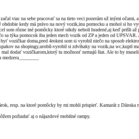
čal viac na sebe pracovať sa na tieto veci pozerám už inými očami, a
é obdobie kedy má právo na nový vozik,inu pomocku a mohol si ho vy
el som rôzne iné pomôcky ktoré nikdy neboli hradené,aj keď prišli až p
žil čo sa týka pomocok iba jeden mech vozik od ZP a jeden od UPSVAR.
byť vozičkar doma,pred 4rokmi som si vyrobil niečo na sposob elektro
pakov na shopingy,urobil-vyrobil si zdvihaky na vozik,na wc,kupil m
y mal dodať vozičkarom,ktorý tu možnosť nemajú štat. Ale to by muse
čšia medzera________
árok, resp. na ktoré pomôcky by mi mohli prispieť. Kamarát z Dánska m
môžem požiadať aj o nájazdové mobilné rampy.