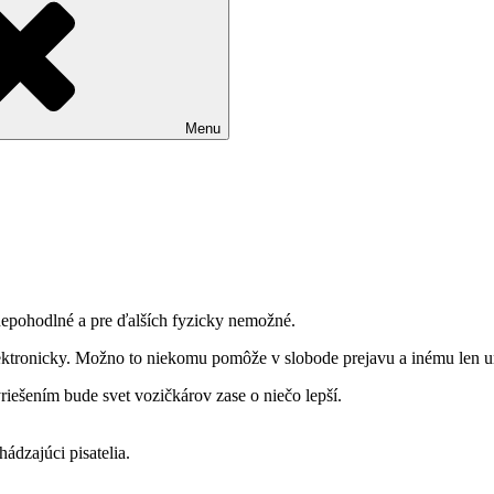
Menu
nepohodlné a pre ďalších fyzicky nemožné.
tronicky. Možno to niekomu pomôže v slobode prejavu a inému len ur
yriešením bude svet vozičkárov zase o niečo lepší.
hádzajúci pisatelia.