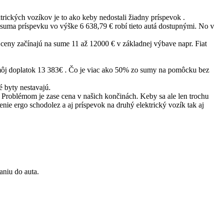
rických vozíkov je to ako keby nedostali žiadny príspevok .
 suma príspevku vo výške 6 638,79 € robí tieto autá dostupnými. No v
ceny začínajú na sume 11 až 12000 € v základnej výbave napr. Fiat
 môj doplatok 13 383€ . Čo je viac ako 50% zo sumy na pomôcku bez
é byty nestavajú.
roblémom je zase cena v našich končinách. Keby sa ale len trochu
nie ergo schodolez a aj príspevok na druhý elektrický vozík tak aj
niu do auta.