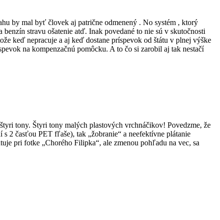
snahu by mal byť človek aj patrične odmenený . No systém , ktorý
enzín stravu ošatenie atď. Inak povedané to nie sú v skutočnosti
že keď nepracuje a aj keď dostane príspevok od štátu v plnej výške
íspevok na kompenzačnú pomôcku. A to čo si zarobil aj tak nestačí
 štyri tony. Štyri tony malých plastových vrchnáčikov! Povedzme, že
 s 2 časťou PET fľaše), tak „žobranie“ a neefektívne plátanie
je pri fotke „Chorého Filipka“, ale zmenou pohľadu na vec, sa