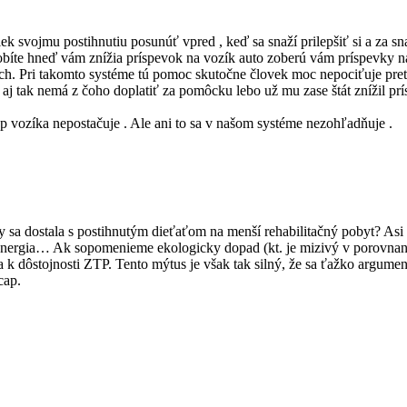
iek svojmu postihnutiu posunúť vpred , keď sa snaží prilepšiť si a za 
te hneď vám znížia príspevok na vozík auto zoberú vám príspevky na b
ch. Pri takomto systéme tú pomoc skutočne človek moc nepociťuje preto
aj tak nemá z čoho doplatiť za pomôcku lebo už mu zase štát znížil pr
p vozíka nepostačuje . Ale ani to sa v našom systéme nezohľadňuje .
y sa dostala s postihnutým dieťaťom na menší rehabilitačný pobyt? Asi
, energia… Ak sopomenieme ekologicky dopad (kt. je mizivý v porovnaní
ôstojnosti ZTP. Tento mýtus je však tak silný, že sa ťažko argumentu
cap.