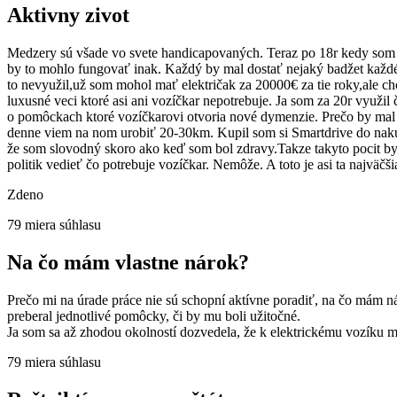
Aktivny zivot
Medzery sú všade vo svete handicapovaných. Teraz po 18r kedy som za
by to mohlo fungovať inak. Každý by mal dostať nejaký badžet každ
to nevyužil,už som mohol mať električak za 20000€ za tie roky,ale chc
luxusné veci ktoré asi ani vozíčkar nepotrebuje. Ja som za 20r vyu
o pomôckach ktoré vozíčkarovi otvoria nové dymenzie. Prečo by mal 
denne viem na nom urobiť 20-30km. Kupil som si Smartdrive do naku
že som slovodný skoro ako keď som bol zdravy.Takze takyto pocit b
politik vedieť čo potrebuje vozíčkar. Nemôže. A toto je asi ta najvä
Zdeno
79
miera súhlasu
Na čo mám vlastne nárok?
Prečo mi na úrade práce nie sú schopní aktívne poradiť, na čo mám n
preberal jednotlivé pomôcky, či by mu boli užitočné.
Ja som sa až zhodou okolností dozvedela, že k elektrickému vozíku 
79
miera súhlasu