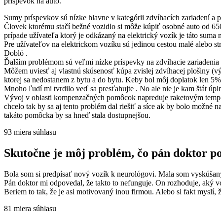
príspevok na auto.
Sumy príspevkov sú nízke hlavne v kategórii zdvíhacích zariadení a p
Človek ktorému stačí bežné vozidlo si môže kúpiť osobné auto od 650
prípade užívateľa ktorý je odkázaný na elektrický vozík je táto suma 
Pre užívateľov na elektrickom vozíku sú jedinou cestou malé alebo s
Dobló .
Ďalším problémom sú veľmi nízke príspevky na zdvíhacie zariadenia t
Môžem uviesť aj vlastnú skúsenosť kúpa zvislej zdvíhacej plošiny (
ktorej sa nedostanem z bytu a do bytu. Keby bol môj doplatok len 5%
Mnoho ľudí mi tvrdilo veď sa presťahujte . No ale nie je kam štát úp
Vývoj v oblasti kompenzačných pomôcok napreduje raketovým tempom 
chcelo tak by sa aj tento problém dal riešiť a síce ak by bolo možné 
takáto pomôcka by sa hneď stala dostupnejšou.
93
miera súhlasu
Skutočne je môj problém, čo pán doktor p
Bola som si predpísať nový vozík k neurológovi. Mala som vyskúšan
Pán doktor mi odpovedal, že takto to nefunguje. On rozhoduje, aký v
Beriem to tak, že je asi motivovaný inou firmou. Alebo si fakt myslí,
81
miera súhlasu